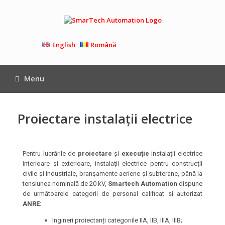
English
Română
Menu
Proiectare instalații electrice
Pentru lucrările de
proiectare
și
execuție
instalații electrice
interioare și exterioare, instalații electrice pentru construcții
civile și industriale, branșamente aeriene și subterane, până la
tensiunea nominală de 20 kV,
Smartech Automation
dispune
de următoarele categorii de personal calificat si autorizat
ANRE
:
Ingineri proiectanți categoriile IIA, IIB, IIIA, IIIB;