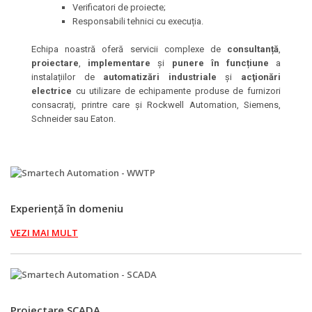
Verificatori de proiecte;
Responsabili tehnici cu execuția.
Echipa noastră oferă servicii complexe de
consultanță
,
proiectare
,
implementare
și
punere în funcțiune
a
instalațiilor de
automatizări industriale
și
acţionări
electrice
cu utilizare de echipamente produse de furnizori
consacrați, printre care și Rockwell Automation, Siemens,
Schneider sau Eaton.
Experiență în domeniu
VEZI MAI MULT
Proiectare SCADA