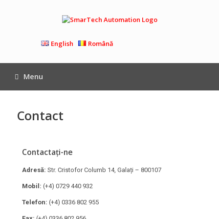
English
Română
Menu
Contact
Contactați-ne
Adresă:
Str. Cristofor Columb 14, Galați – 800107
Mobil:
(+4) 0729 440 932
Telefon:
(+4) 0336 802 955
Fax:
(+4) 0336 802 956